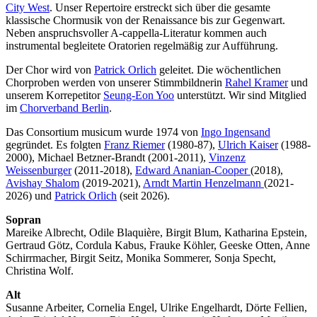
City West
. Unser Repertoire erstreckt sich über die gesamte
klassische Chormusik von der Renaissance bis zur Gegenwart.
Neben anspruchsvoller A-cappella-Literatur kommen auch
instrumental begleitete Oratorien regelmäßig zur Aufführung.
Der Chor wird von
Patrick Orlich
geleitet. Die wöchentlichen
Chorproben werden von unserer Stimmbildnerin
Rahel Kramer
und
unserem Korrepetitor
Seung-Eon Yoo
unterstützt. Wir sind Mitglied
im
Chorverband Berlin
.
Das Consortium musicum wurde 1974 von
Ingo Ingensand
gegründet. Es folgten
Franz Riemer
(1980-87),
Ulrich Kaiser
(1988-
2000), Michael Betzner-Brandt (2001-2011),
Vinzenz
Weissenburger
(2011-2018),
Edward Ananian-Cooper
(2018),
Avishay Shalom
(2019-2021),
Arndt Martin Henzelmann
(2021-
2026) und
Patrick Orlich
(seit 2026).
Sopran
Mareike Albrecht, Odile Blaquière, Birgit Blum, Katharina Epstein,
Gertraud Götz, Cordula Kabus, Frauke Köhler, Geeske Otten, Anne
Schirrmacher, Birgit Seitz, Monika Sommerer, Sonja Specht,
Christina Wolf.
Alt
Susanne Arbeiter, Cornelia Engel, Ulrike Engelhardt, Dörte Fellien,